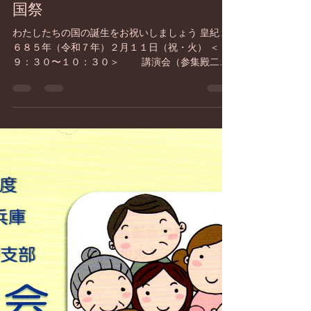
日本会議兵庫
2025年2月11日
読了時間: 1分
皇紀２６８５年（令和７年）建
国祭
わたしたちの国の誕生をお祝いしましょう 皇紀２
６８５年（令和７年）２月１１日（祝・火） ＜
９：３０〜１０：３０＞ 講演会（参集殿二階
にて） 「三大神勅と神武天皇のご即位につい
て」 三木英一（建国を祝う会姫路実行委員長）
＜１１：００〜＞ 神事 奉祝式典...