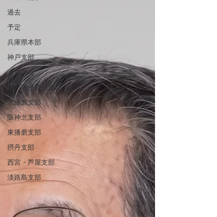
過去
予定
兵庫県本部
神戸支部
女性の会
中・西播磨支部
北播磨支部
阪神北支部
東播磨支部
摂丹支部
西宮・芦屋支部
淡路島支部