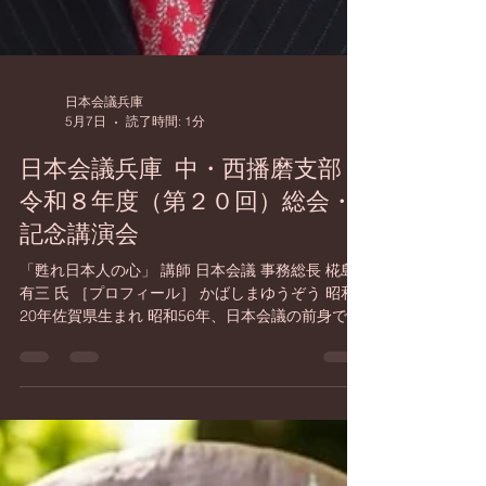
日本会議兵庫
5月7日
読了時間: 1分
日本会議兵庫 中・西播磨支部
令和８年度（第２０回）総会・
記念講演会
「甦れ日本人の心」 講師 日本会議 事務総長 椛島
有三 氏 ［プロフィール］ かばしまゆうぞう 昭和
20年佐賀県生まれ 昭和56年、日本会議の前身であ
る「日本を守る国民会議」で事務局長を務め、平
成9年の「日本会議」結成とともに事務総長に就
任。また、日本青年協議会・日本協議会の会長、
美しい日本の憲法をつくる国民の会事務局長を務
める。 日 時 : 令和８年８月２９日（土） １３：