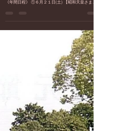
令和７年度日本会議兵庫 中・
西播磨支部主催学習会
学習会テーマ 【終戦八十年を迎えて先人に学ぶ】
定員:50名 《開催時間》 開会14:00 閉会16:00
《年間日程》 ①６月２１日(土) 【昭和天皇さまと
鈴木貫太郎首相】 講師 三木 英一（日本会議
兵庫県本部会長、中・西播磨支部支部長） ②７月
１２日(土)...