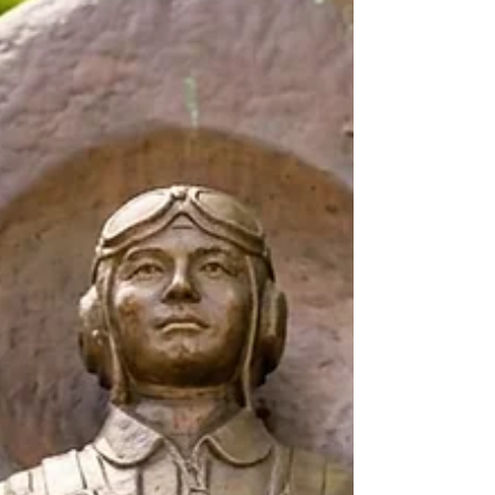
３０〜１４：３０ 総会（受付開始１２：２
０〜） １４：４０〜１６：００ 講演会（受付開
始１３：４５〜） 会 場：兵庫縣姫路護國神社
白鷺宮 参集殿 〒670-0012 兵庫県姫路市本町１
１８ 参加費：無料 趣旨に賛同の方であ
ればどなたでも参加いただけます 7/14 締
切 尚、当日受付も承ります 懇親会：¥5,500 １
６：３０〜 要申込 場所：手延べの掟（呉服町）
【会場参加】ご予約はこちら #講演会 #中西播磨支
部 #2026 #椛島有三