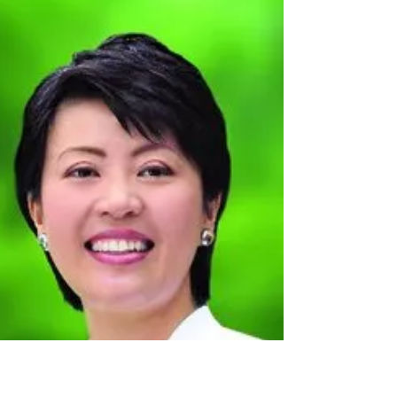
2023年10月7日
読了時間: 1分
令和５年度日本会議兵庫 中・
西播磨支部主催学習会
学習会テーマ 【日本の人物に学ぶ】 定員:50名
《開催時間》 開会14:00 閉会16:00 《年間日程》
①６月１０日(土) 【本居宣長】 講師 泉 和慶
（兵庫縣姫路護國神社宮司、中・西播磨支部副支
部長） ②７月８日(土) 【高杉晋作】 講師 山
中...