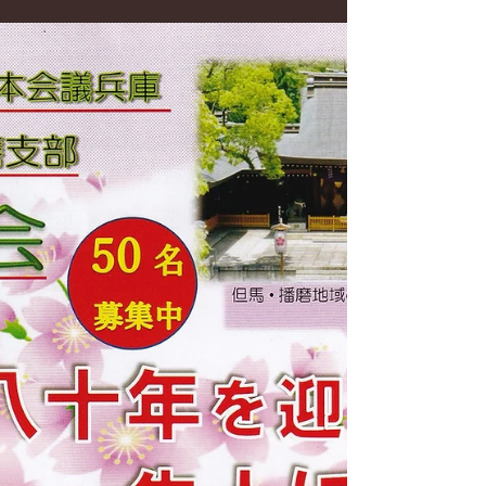
閉会16:00 《年間日程》 ①６月２１日(土) 【修身
と愛国心の育成の大事さ】 講師 三木 英一
（日本会議兵庫県本部会長、中・西播磨支部支部
長） ②７月１８日(土) 【特攻隊の心から学ぶこ
と】 講師 泉和慶（兵庫縣姫路護國神社宮
司、中・西播磨支部 副支部長） ③８月８日(土)
【強固な国力をつくる】 講師 堀 隆一（SBI
大学院大学 非常勤講師、中・西播磨支部 常任幹
事） ④９月 １９日(土) 【日本の祭り】 講師
天田博子（アマダ産業（株）専務取締役、中•西播
磨支部 副支部長） ⑤１０月３日(土) 【戦後日本人
が失ったものから学ぶ】 講師 亀澤主門
（（株）SSJ代表取締役、中・西播磨支部 事務局
長） 会の始まりに、国歌斉唱、天壌無窮の神勅・
御歴代天皇御名奉唱、教育勅語奉読を行います 《
会 場 》 兵庫縣姫路護國神社 参集殿(2階) 《 受
講料 》 □全申込(全５回一括払い) 2,500
円