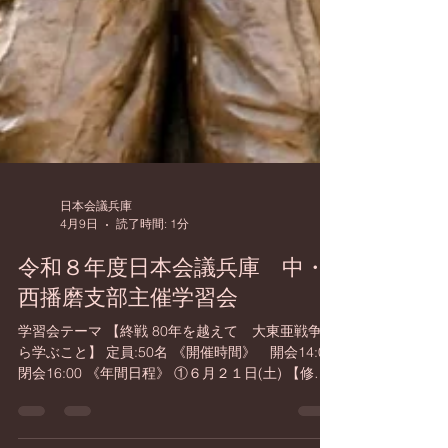
日本会議兵庫
4月9日
読了時間: 1分
令和８年度日本会議兵庫 中・
西播磨支部主催学習会
学習会テーマ 【終戦 80年を越えて 大東亜戦争か
ら学ぶこと】 定員:50名 《開催時間》 開会14:00