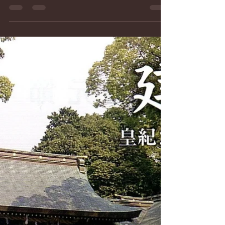
日本会議兵庫
2024年3月1日
読了時間: 1分
令和６年度日本会議兵庫 中・
西播磨支部主催学習会
学習会テーマ 【次世代に伝えたいこと】 定員:50
名 《開催時間》 開会14:00 閉会16:00 《年間日
程》 ①６月８日(土) 【終戦80年に向けて】 講
師 泉 和慶（兵庫縣姫路護國神社宮司、中・西播
磨支部副支部長） ②７月１３日(土)...