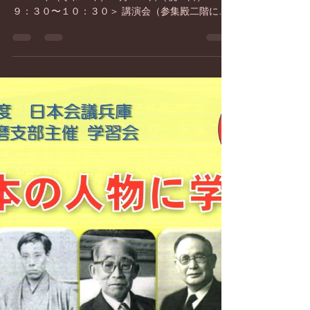
日本会議兵庫
2024年2月11日
読了時間: 1分
皇紀２６８４年（令和６年）建
国祭
わたしたちの国の誕生をお祝いしましょう 皇紀２
６８４年（令和６年）２月１１日（祝・日） ＜
９：３０〜１０：３０＞ 講演会（参集殿二階に
て） 「三大神勅と神武天皇のご即位について」
三木英一（建国を祝う会姫路実行委員長） ＜１
１：００〜＞ 神事 奉祝式典...