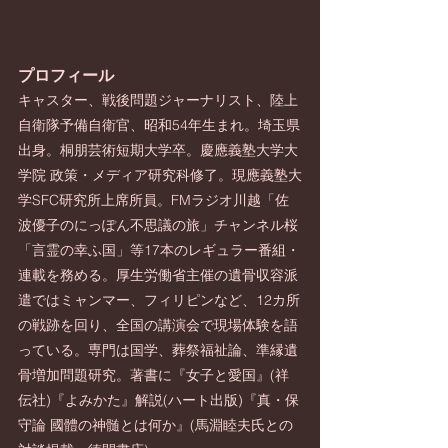
プロフィール
キャスター、戦後問題ジャーナリスト、陸上
自衛隊予備自衛官、昭和54年生まれ。埼玉県
出身。桐朋芸術短期大学卒。慶應義塾大学大
学院 政策・メディア研究科修了。現應義塾大
学SFC研究所上席所員。FMラジオ川越「佐
波優子のにっぽん不思議の旅」チャンネル桜
「言霊の幸ふ国」等17本のレギュラー番組・
連載を務める。厚生労働省主催の遺骨収容派
遣ではミャンマー、フィリピンなど、12カ所
の戦跡を回り、全国の講演会で現場体験を語
っている。専門は国学、葬祭福祉論、準縁遺
骨増加問題研究。著書に『女子と愛国』(祥
伝社)『よみかた』解説(ハート出版)『真・保
守論 國體の神髄とは何か』(馬淵睦夫氏との