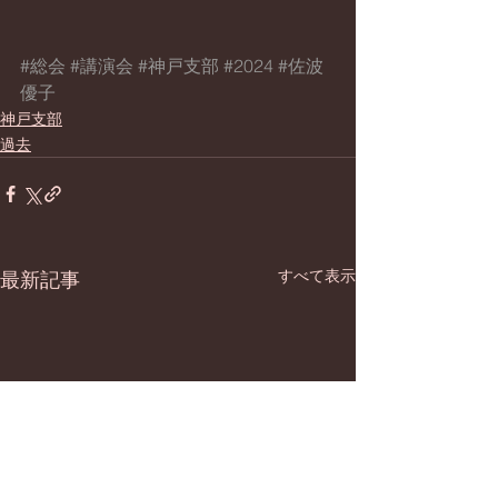
#総会
#講演会
#神戸支部
#2024
#佐波
優子
神戸支部
過去
すべて表示
最新記事