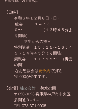
対談掲載、徳間書店)。
【日時】
令和６年１２月８日（日）
 総会　　　１４：３
０〜　　　　　（１３時４５分よ
り開場）
学生からの提言
特別講演　１５：１５〜１６：４
５（１４時４５分より開場）
懇親会　　１７：１５〜　（青雲
の間）
 なお懇親会は
要予約
で別途
¥5,000が必要です。
【会場】
楠公会館
 　菊水の間
〒650-0023 兵庫県神戸市中央区
多聞通３−１−１
TEL 078-371-0005