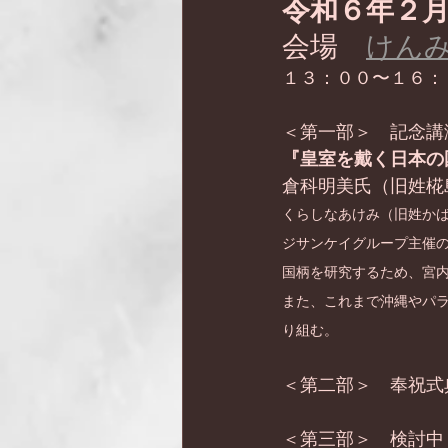
令和６年２
会場　
けん
１３：００〜１６：
＜第一部＞　記念講
『皇室を戴く日本の
倉科明美氏（旧姓椛
くらしなあけみ（旧姓かば
ジサンケイグループ主催の
国柄を研究するため、宮
また、これまで沖縄やパ
り組む。
＜第二部＞　奉祝式
＜第三部＞　検討中