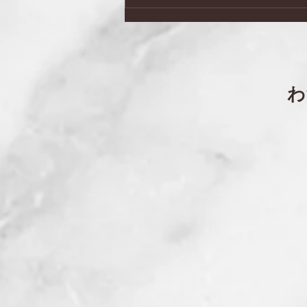
日本会議兵庫 第２７回総
会・記念講演会
​