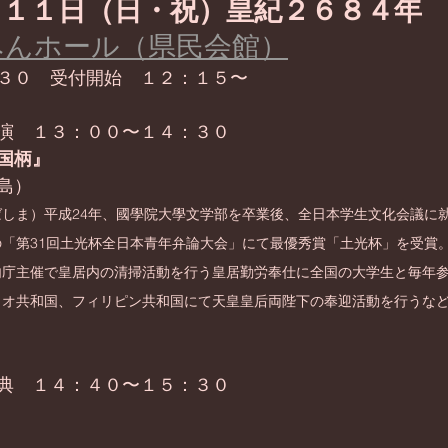
月１１日（日・祝）皇紀２６８４年
みんホール（県民会館）
３０　受付開始　１２：１５〜
演　１３：００〜１４：３０
国柄』
島）
しま）平成24年、國學院大學文学部を卒業後、全日本学生文化会議に就
「第31回土光杯全日本青年弁論大会」にて最優秀賞「土光杯」を受賞
内庁主催で皇居内の清掃活動を行う皇居勤労奉仕に全国の大学生と毎年
ラオ共和国、フィリピン共和国にて天皇皇后両陛下の奉迎活動を行うな
典　１４：４０〜１５：３０