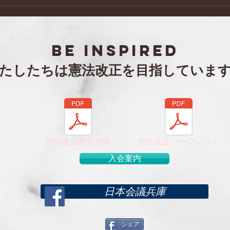
日本会議兵庫 阪神北支部 令
「セ
和８年度年次総会・特別講演
第２
会
BE inspired
わたしたちは憲法改正を目指していま
憲法改正賛同用紙
憲法改正リーフレット
入会案内
日本会議兵庫
シェア