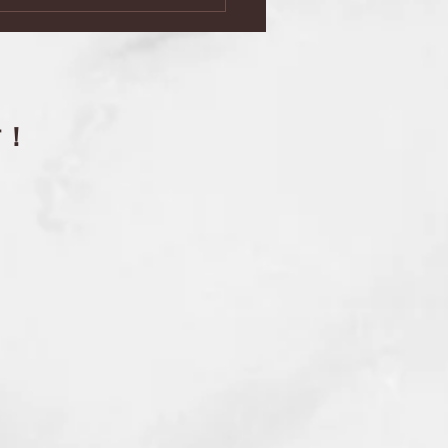
ミナーと語らいの夕べ」
０回
す！