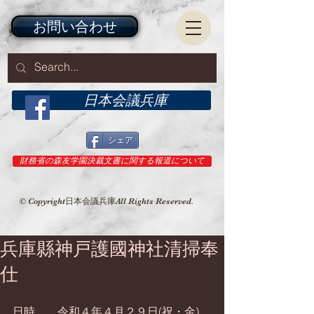
お問い合わせ
日本会議兵庫
シェア
財務省の森友学園決裁文書に関する報道について
© Copyright日本会議兵庫All Rights Reserved.
兵庫縣神戸護國神社清掃奉
仕
日時　　令和４年４月２９日(祝・金)