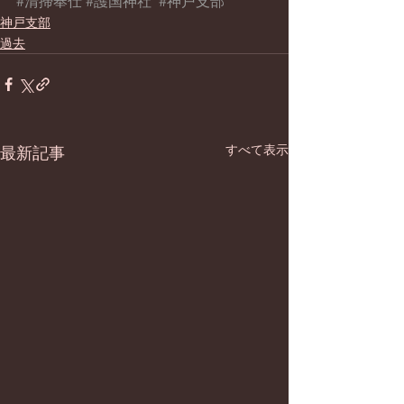
#清掃奉仕
#護国神社
#神戸支部
神戸支部
過去
すべて表示
最新記事