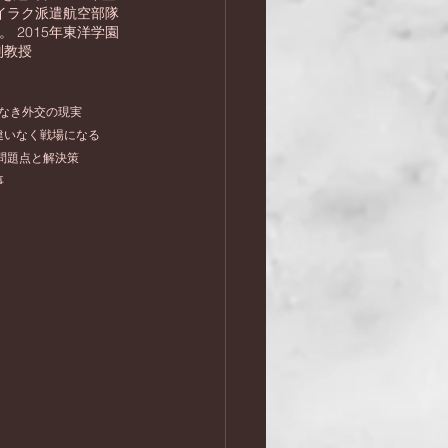
 (イラク派遣航空部隊
。 2015年東洋学園
別教授
なき外交の現実
違いなく戦場になる
問題点と解決策
事