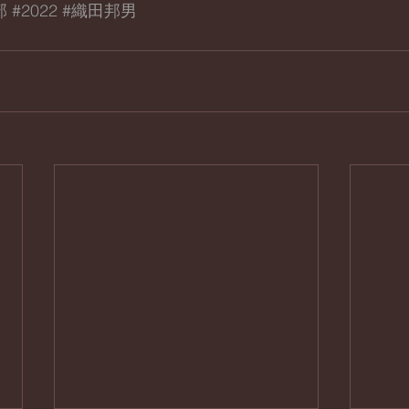
部
#2022
#織田邦男