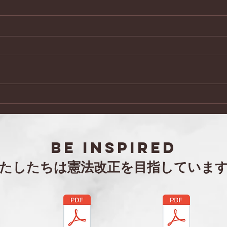
日本会議兵庫 阪神北支部 令
「セ
和８年度年次総会・特別講演
第２
会
BE inspired
わたしたちは憲法改正を目指していま