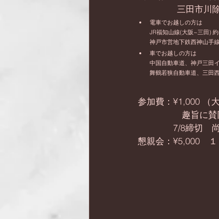
三田市川
電車でお越しの方は
JR福知山線(大阪~三田) 約
神戸市営地下鉄西神山手線(
車でお越しの方は
中国自動車道、神戸三田イ
舞鶴若狭自動車道、三田西
参加費：¥1,000 
　　　　　趣旨に賛
　　　　7/8締切
懇親会：¥5,00