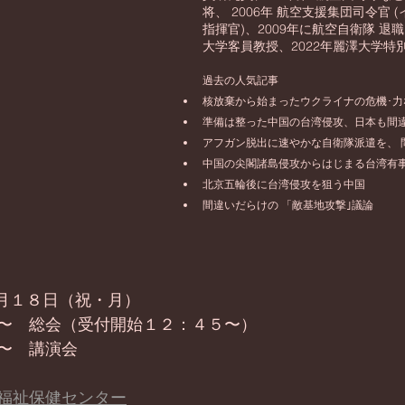
将、 2006年 航空支援集団司令官
指揮官)、2009年に航空自衛隊 退職
大学客員教授、2022年麗澤大学特
過去の人気記事
核放棄から始まったウクライナの危機･力
準備は整った中国の台湾侵攻、日本も間
アフガン脱出に速やかな自衛隊派遣を、 
中国の尖閣諸島侵攻からはじまる台湾有
北京五輪後に台湾侵攻を狙う中国
間違いだらけの 「敵基地攻撃｣議論
７月１８日（祝・月）
〜　総会（受付開始１２：４５〜）
〜　講演会
福祉保健センター