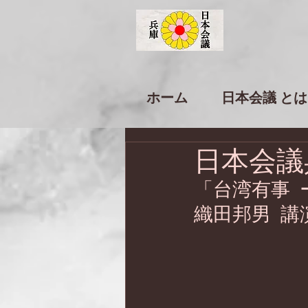
ホーム
日本会議 とは
日本会議
「台湾有事 
織田邦男 講