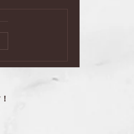
ミナーと語らいの夕べ」
０回
す！