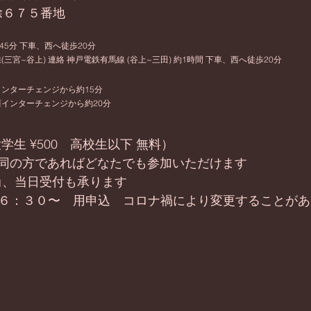
除６７５番地
45分 下車、西へ徒歩20分 
三宮~谷上) 連絡 神戸電鉄有馬線 (谷上~三田) 約1時間 下車、西へ徒歩20分
ンターチェンジから約15分 
インターチェンジから約20分
（大学生 ¥500　高校生以下 無料）
同の方であればどなたでも参加いただけます
　尚、当日受付も承ります
0　１６：３０〜　用申込　コロナ禍により変更することが