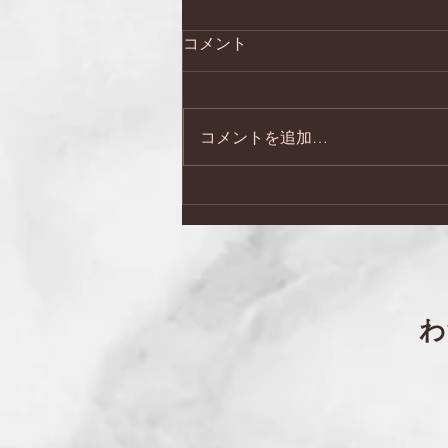
コメント
コメントを追加…
日本会議兵庫 第２７回総
会・記念講演会
​