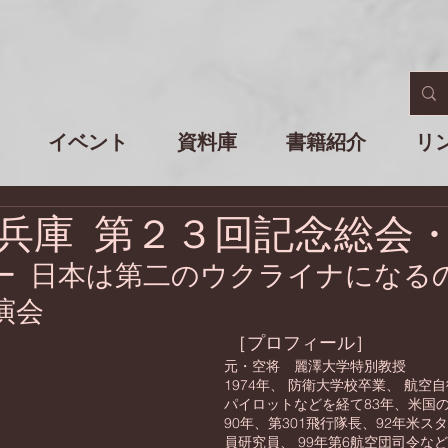
イベント
資料庫
書籍紹介
リ
兵庫 第２３回記念総会
ー 日本は第二のウクライナになるの
演会
 ［プロフィール］
元・空将　麗澤大学特別教授
1974年、 防衛大学校卒業、 航空
パイロットなどを経て83年、米国
90年、第301飛行隊長、92年米ス
員研究員、 99年第6航空団司令など