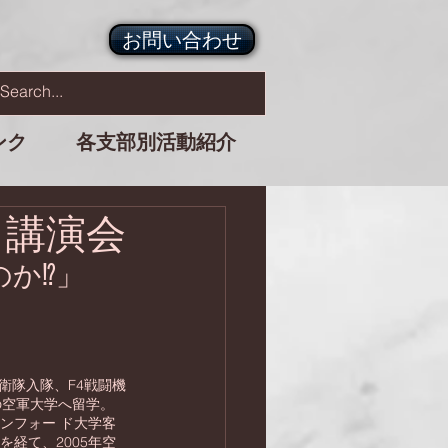
お問い合わせ
ンク
各支部別活動紹介
・講演会
か⁉︎」
自衛隊入隊、F4戦闘機
の空軍大学へ留学。
タンフォー ド大学客
を経て、2005年空