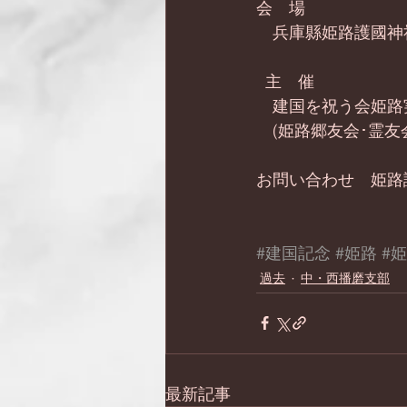
会　場
　兵庫縣姫路護國神
  主　催
　建国を祝う会姫路
　(姫路郷友会･霊友
お問い合わせ　姫路
#建国記念
#姫路
#
過去
中・西播磨支部
最新記事