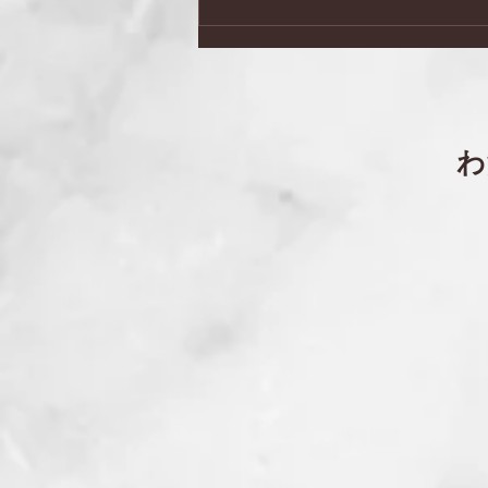
日本会議兵庫 第２７回総
会・記念講演会
​