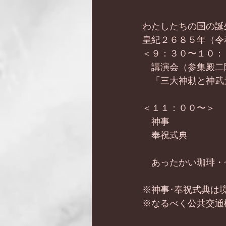
わたしたちの国の誕
皇紀２６８５年（令
＜９：３０〜１０：
　講演会（参集殿二
　「三大神勅と神武
＜１１：００〜＞　
　神事
　奉祝式典
　あったかい珈琲・
※神事･奉祝式典は
※なるべく公共交通