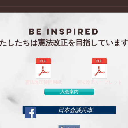
日本会議兵庫 阪神北支部 令
「セ
和８年度年次総会・特別講演
第２
会
BE inspired
わたしたちは憲法改正を目指していま
憲法改正賛同用紙
憲法改正リーフレット
入会案内
日本会議兵庫