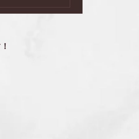
ミナーと語らいの夕べ」
０回
す！