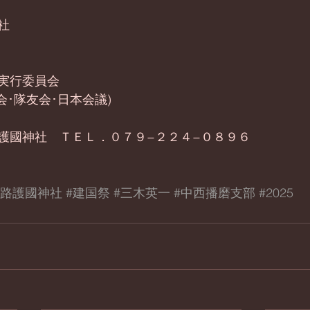
社
実行委員会
会･隊友会･日本会議)
護國神社　ＴＥＬ．０７９−２２４−０８９６
姫路護國神社
#建国祭
#三木英一
#中西播磨支部
#2025