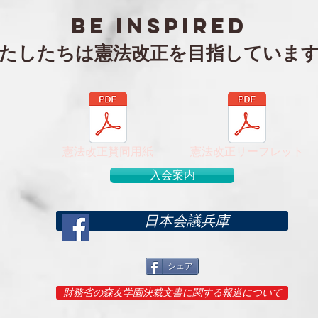
BE inspired
わたしたちは憲法改正を目指していま
憲法改正賛同用紙
憲法改正リーフレット
入会案内
日本会議兵庫
シェア
財務省の森友学園決裁文書に関する報道について