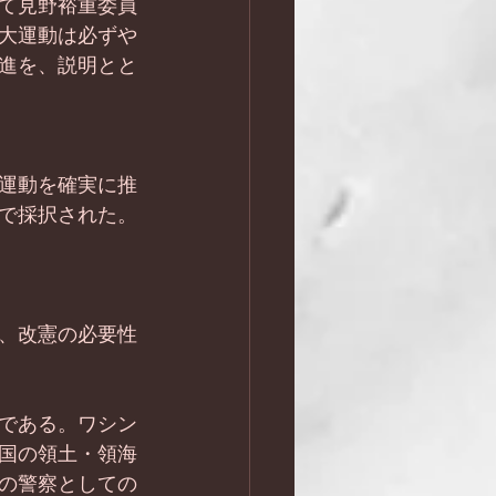
て見野裕重委員
大運動は必ずや
進を、説明とと
運動を確実に推
で採択された。
、改憲の必要性
である。ワシン
国の領土・領海
の警察としての