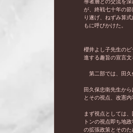
導者層との交流を深
が、終戦七十年の節
り遂げ、ねずみ算式
もに呼びかけた。
櫻井よし子先生のビ
進する趣旨の宣言文
　第二部では、田久
田久保忠衛先生から
とその視点、改憲内
まず視点としては、
トンの視点即ち地政
の拡張政策とそのた