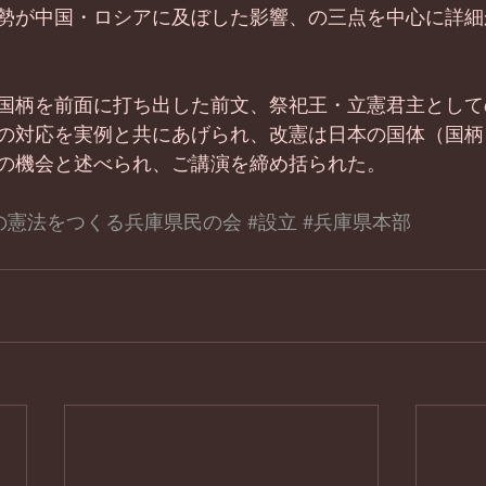
勢が中国・ロシアに及ぼした影響、の三点を中心に詳細
国柄を前面に打ち出した前文、祭祀王・立憲君主として
の対応を実例と共にあげられ、改憲は日本の国体（国柄
の機会と述べられ、ご講演を締め括られた。
の憲法をつくる兵庫県民の会
#設立
#兵庫県本部