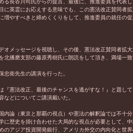
める長谷川司氏からの提言、最後に、推進委員を代表し
目に英霊にお応えする意味でも、この憲法改正賛同者拡
に増やすべきと締めくくりをして、推進委員の就任の促
デオメッセージを視聴し、その後、憲法改正賛同者拡大
を北播磨支部の藤原秀樹氏に朗読をして頂き、満場一致
保忠衛先生の講演を行った。
は『憲法改正、最後のチャンスを逃がすな！』と題して
容などについてご講演戴いた。
国内論（東京と那覇の視点）や憲法の解釈論では不十分
学に歴史を掛け合わせた大局的な視点が必要として、中
めのアジア投資開発銀行、アメリカ外交の内向化と世界