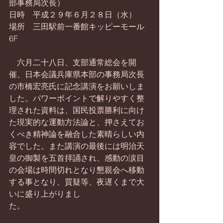
部事務局次長）
日時　平成２９年６月２８日（水）
場所　三田駅前一番館キッピーモール
6F
　六月二十八日、支部通常総会を開
催、日本会議兵庫県本部の事務局次長
の市橋宏亮氏に記念講演をお願いしま
した。パワーポイントで解りやすく整
理された資料は、国民投票勝利に向け
た現実的な運動方法論と、押さえてお
くべき精神論を融合した素晴らしい内
容でした。また講演の最後には明治天
皇の御製を五首拝誦され、感動の涙目
の会場は時間切れとなり懇親会へ移動
する事となり、質疑等、夜遅くまで大
いに盛り上がりまし
た。　　　　　　　　　　　　　　　