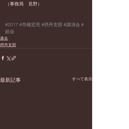
（事務局　見野）
#2017
#市橋宏亮
#摂丹支部
#講演会
#
総会
過去
摂丹支部
すべて表示
最新記事