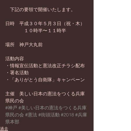
　下記の要領で開催いたします。
日時　平成３０年５月３日（祝・木）
　　　　１０時半〜１１時半
場所　神戸大丸前
活動内容　
・情報宣伝活動と憲法改正チラシ配布
・署名活動
・「ありがとう自衛隊」キャンペーン
主催　美しい日本の憲法をつくる兵庫
県民の会
#神戸
#美しい日本の憲法をつくる兵庫
県民の会
#憲法
#街頭活動
#2018
#兵庫
県本部
過去