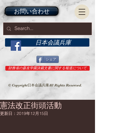
お問い合わせ
日本会議兵庫
シェア
財務省の森友学園決裁文書に関する報道について
© Copyright日本会議兵庫All Rights Reserved.
憲法改正街頭活動
更新日：
2019年12月15日