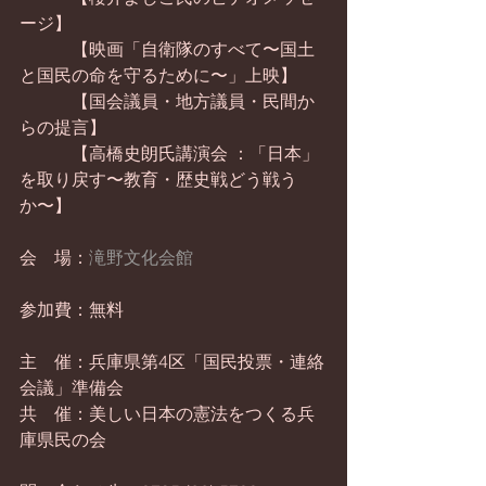
ージ】
　　　【映画「自衛隊のすべて〜国土
と国民の命を守るために〜」上映】
　　　【国会議員・地方議員・民間か
らの提言】
　　　【高橋史朗氏講演会 ：「日本」
を取り戻す〜教育・歴史戦どう戦う
か〜】
会　場：
滝野文化会館
参加費：無料
主　催：兵庫県第4区「国民投票・連絡
会議」準備会
共　催：美しい日本の憲法をつくる兵
庫県民の会