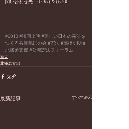
問い合わせ先　0795 (22) 5700
#2018
#映画上映
#美しい日本の憲法を
つくる兵庫県民の会
#憲法
#高橋史朗
#
北播磨支部
#公開憲法フォーラム
過去
北播磨支部
すべて表示
最新記事