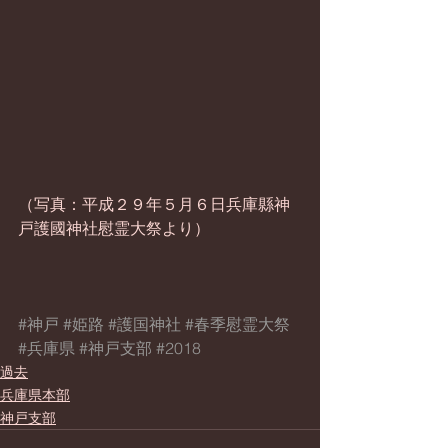
（写真：平成２９年５月６日兵庫縣神
戸護國神社慰霊大祭より）
#神戸
#姫路
#護国神社
#春季慰霊大祭
#兵庫県
#神戸支部
#2018
過去
兵庫県本部
神戸支部