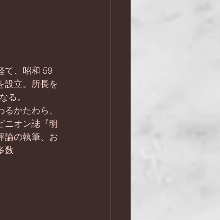
、昭和 59 
を設立。所長を
となる。
わるかたわら、
ピニオン誌『明
評論の執筆、お
多数