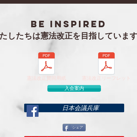
和８年度年次総会・特別講演
第２
会
BE inspired
わたしたちは憲法改正を目指していま
憲法改正賛同用紙
憲法改正リーフレット
入会案内
日本会議兵庫
シェア