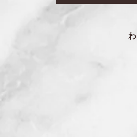
会・記念講演会
​