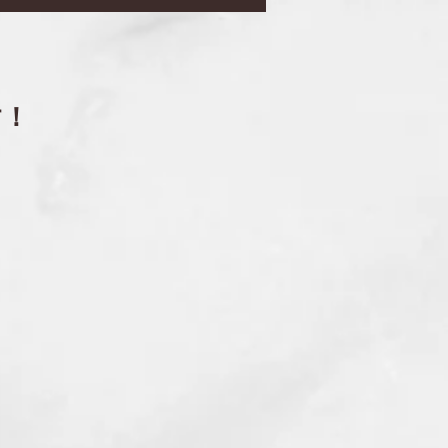
０回
す！