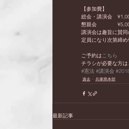
【参加費】
総会・講演会　¥1,
懇親会　　　　¥5,
講演会は趣旨に賛同
定員になり次第締め
ご予約は
こちら
チラシが必要な方は
#憲法
#講演会
#201
過去
兵庫県本部
最新記事