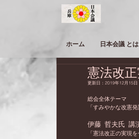
ホーム
日本会議 とは
憲法改正
更新日：
2019年12月15日
総会全体テーマ
「すみやかな改憲発
伊藤 哲夫氏 講
「憲法改正の実現を