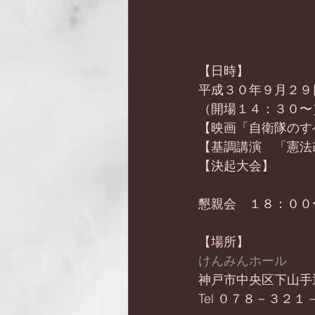
【日時】
平成３０年９月２９
（開場１４：３０〜
【映画「自衛隊のす
【基調講演　「憲法
【決起大会】
懇親会　１８：００
【場所】
けんみんホール
神戸市中央区下山手
Tel ０７８－３２