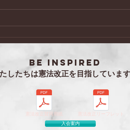
日本会議兵庫 阪神北支部 令
「セ
和８年度年次総会・特別講演
第２
会
BE inspired
わたしたちは憲法改正を目指していま
憲法改正賛同用紙
憲法改正リーフレット
入会案内