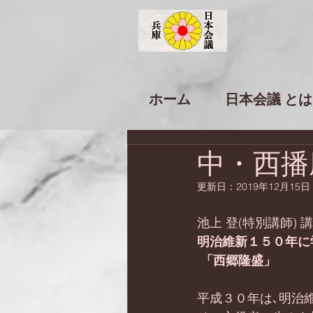
ホーム
日本会議 とは
中・西播
更新日：
2019年12月15日
池上 登(特別講師) 
明治維新１５０年に
「西郷隆盛」
平成３０年は､明治