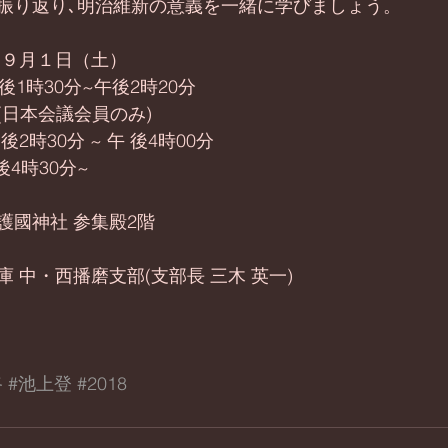
振り返り､明治維新の意義を一緒に学びましょう。
 ９月１日（土）
午後1時30分~午後2時20分
(日本会議会員のみ)
2時30分 ~ 午 後4時00分
後4時30分~
護國神社 参集殿2階
 中・西播磨支部(支部長 三木 英一)
路
#池上登
#2018