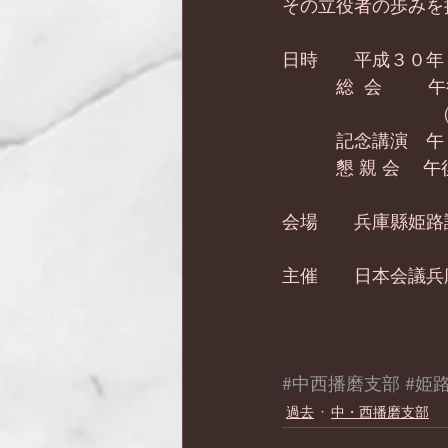
その立役者の歩みを
日時　　平成３０年
　　　総  会 　　 
　　　　　　　　　
　　　記念講演　午 後
　　　懇 親 会 　午
会場　　兵庫縣姫路
主催　　日本会議兵庫
#中西播磨支部
#姫
過去
中・西播磨支部