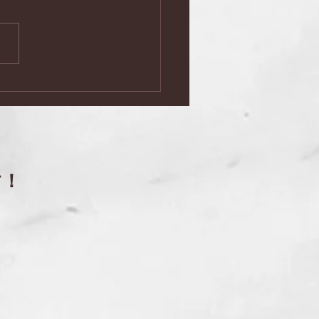
ミナーと語らいの夕べ」
０回
す！