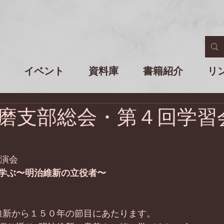
イベント
資料庫
書籍紹介
リ
磨支部総会・第４回学習
講演会
学ぶ〜明治維新の立役者〜
維新から１５０年の節目にあたります。