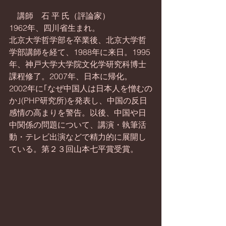
　講師　石 平 氏（評論家）
1962年、四川省生まれ。
北京大学哲学部を卒業後、北京大学哲
学部講師を経て、1988年に来日。1995
年、神戸大学大学院文化学研究科博士
課程修了。2007年、日本に帰化。
2002年に｢なぜ中国人は日本人を憎むの
か｣(PHP研究所)を発表し、中国の反日
感情の高まりを警告。以後、中国や日
中関係の問題について、講演・執筆活
動・テレビ出演などで精力的に展開し
ている。第２３回山本七平賞受賞。