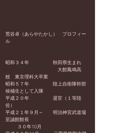
荒谷卓（あらやたかし）　プロフィー
ル
昭和３４年　　　　　秋田県生まれ　
　　　　　　　　　　　大館鳳鳴高
校　東京理科大卒業　
昭和５７年　　　　　陸上自衛隊幹部
候補生として入隊
平成２０年　　　　　退官（１等陸
佐）
平成２１年９月～　　明治神宮武道場
至誠館館長
　　  ３０年10月　