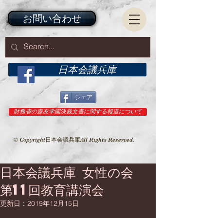
お問い合わせ
日本会議兵庫
シェア
財務省の森友学園決裁文書に関する報道について
© Copyright日本会議兵庫All Rights Reserved.
日本会議兵庫 女性の会
第11回教育講演会
更新日：
2019年12月15日