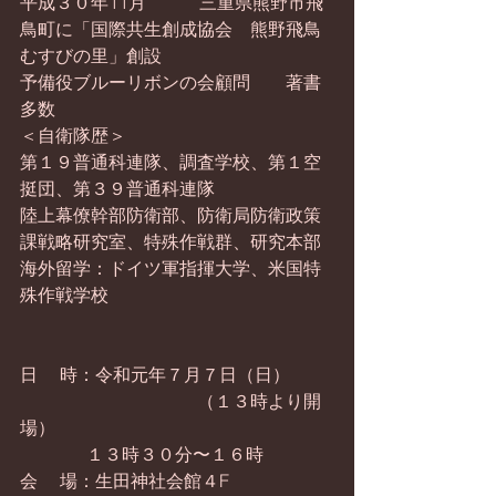
平成３０年11月　　　三重県熊野市飛
鳥町に「国際共生創成協会　熊野飛鳥
むすびの里」創設
予備役ブルーリボンの会顧問　　著書
多数
＜自衛隊歴＞
第１９普通科連隊、調査学校、第１空
挺団、第３９普通科連隊
陸上幕僚幹部防衛部、防衛局防衛政策
課戦略研究室、特殊作戦群、研究本部
海外留学：ドイツ軍指揮大学、米国特
殊作戦学校
日　 時：令和元年７月７日（日）
　　　　　　　　　　（１３時より開
場）
               １３時３０分〜１６時
会 　場：生田神社会館４F