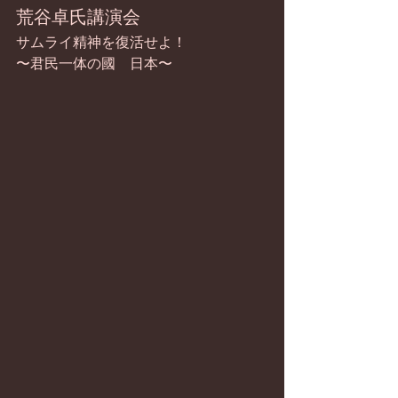
荒谷卓氏講演会
サムライ精神を復活せよ！
〜君民一体の國　日本〜