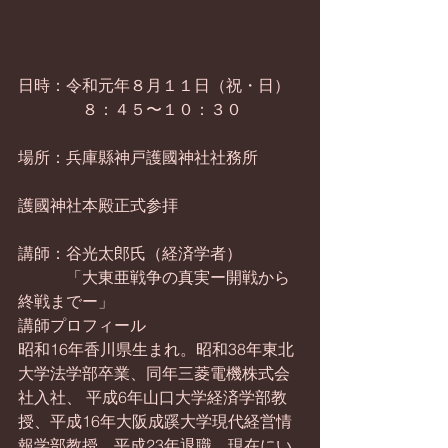
日時：令和元年８月１１日（祝・日）
　　　　８：４５〜１０：３０
場所：兵庫縣神戸護國神社社務所
護國神社本殿正式参拝
講師：谷光太郎氏（経済学者）
　　　「大東亜戦争の真実ー開戦から
終戦までー」
講師プロフィール
昭和16年香川県生まれ。昭和38年東北
大学法学部卒業、同年三菱電機株式会
社入社、 平成6年山口大学経済学部教
授、平成16年大阪成蹊大学現代経営情
報学部教授。平成23年退職。現在にい