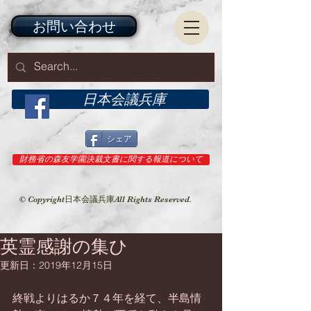
お問い合わせ
日本会議兵庫
シェア
財務省の森友学園決裁文書に関する報道について
© Copyright日本会議兵庫All Rights Reserved.
英霊感謝の集ひ
更新日：
2019年12月15日
終戦よりはるか７４年を経て、半島情