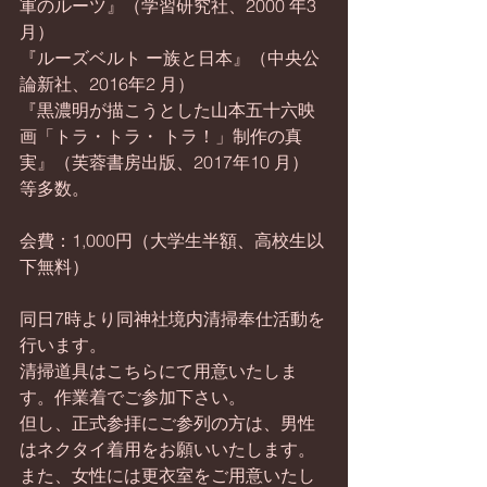
軍のルーツ』（学習研究社、2000 年3 
月）
『ルーズベルト ー族と日本』（中央公
論新社、2016年2 月）
『黒濃明が描こうとした山本五十六映
画「トラ・トラ・ トラ！」制作の真
実』（芙蓉書房出版、2017年10 月）
等多数。
会費：1,000円（大学生半額、高校生以
下無料）
同日7時より同神社境内清掃奉仕活動を
行います。
清掃道具はこちらにて用意いたしま
す。作業着でご参加下さい。
但し、正式参拝にご参列の方は、男性
はネクタイ着用をお願いいたします。
また、女性には更衣室をご用意いたし