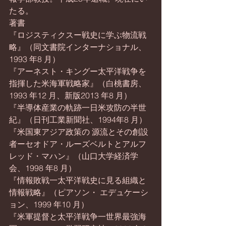
たる。
著書
『ロジスティクスー戦史に学ぶ物流戦
略』（同文書院インターナショナル、
1993 年8 月）
『アーネスト・キングー太平洋戦争を
指揮した米海軍戦略家』（白桃書房、
1993 年12 月、新版2013 年8 月）
『半導体産業の軌跡一日米攻防の半世
紀』（日刊工業新聞社、1994年8 月）
『米国東アジア政策の 源流とその創設
者ーセオドア・ルーズベルトとアルフ
レッド・マハン』（山口大学経済学
会、1998 年8 月）
『情報敗戦一太平洋戦史に見る組織と
情報戦略』（ピアソン・ エデュケーシ
ョン、1999 年10 月）
『米軍提督と太平洋戦争一世界最強海