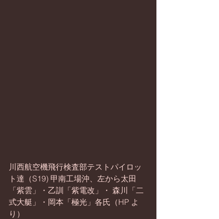
川西航空機飛行検査部テストパイロッ
ト達（S19) 甲南工場沖、左から太田
「紫雲」・乙訓「紫電改」・ 森川「二
式大艇」・岡本「極光」各氏（HP よ
り） 