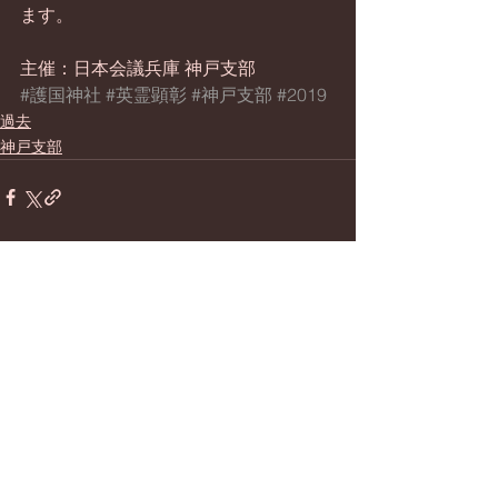
ます。
主催：日本会議兵庫 神戸支部
#護国神社
#英霊顕彰
#神戸支部
#2019
過去
神戸支部
すべて表示
最新記事