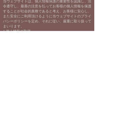
当ウェブサイトは、個人情報保護の重要性を認識し、法
令遵守し、最善の注意を払ってお客様の個人情報を保護
することが社会的責務であると考え、お客様に安心し、
また安全にご利用頂けるように当ウェブサイトのプライ
バシーポリシーを定め、それに従い、厳重に取り扱って
まいります。
1.個人情報の取得
当ウェブサイトはお客様から個人情報をご提供いただく
場合には、その個人情報を利用する目的（以下｢利用目
的｣という）をあらかじめ明示いたします。ただし、次
の場合には、利用目的の提示を省略させていただくこと
がございます。
■お電話、FAX、E-mail等でのお問合せにより個人情報
を頂く場合
BE inspired
​わたしたちは憲法改正を
目指しています！