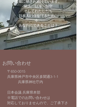
脅威に晒され続けています。
領土、領海、領空
そしてわたしたち
日本人の命を守るために
今、
あなたにできることは？
お問い合わせ
〒650-0015
兵庫県神戸市中央区多聞通3-1-1
兵庫県神社庁内
​日本会議 兵庫県本部
​※電話でのお問い合わせは
対応しておりませんので、ご了承下さ