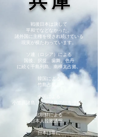
​兵 庫
戦後日本は決して
平和でなどなかった。
諸外国に主権を侵され続けている
現実が横たわっています。
ソ連（ロシア）による
国後、択捉、歯舞、色丹
に続く千島列島、南樺太占拠。
韓国による
竹島占拠。
中国による
小笠原諸島、尖閣諸島の領海侵犯。
北朝鮮による
日本人拉致誘拐。
日本は常に