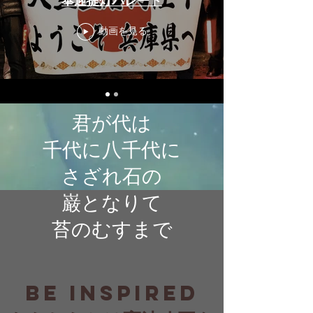
奉迎提灯パレード
動画を見る
君が代は
千代に八千代に
さざれ石の
巌となりて
苔のむすまで
BE inspired