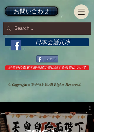
お問い合わせ
日本会議兵庫
シェア
財務省の森友学園決裁文書に関する報道について
© Copyright日本会議兵庫All Rights Reserved.