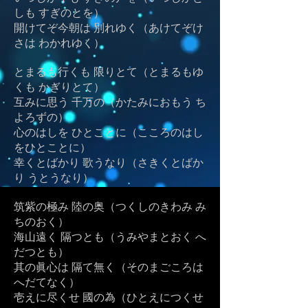
しも すぎのとを）
開けてぞ今朝は 別れゆく（あけてぞけ
さは わかれゆく）
とまるも行くも 限りとて（とまるもゆ
くも かぎりとて）
互みに思う 千万の（かたみにおもう ち
よろずの）
心のはしを ひとことに（こころのはし
をひとことに）
幸くとばかり 歌うなり（さきくとばか
り うとうなり）
筑紫の極み 陸の奥（つくしのきわみ み
ちのおく）
海山遠く 隔つとも（うみやまとおく へ
だつとも）
其の眞心は 隔て無く（そのまごころは
へだてなく）
壱えに尽くせ 國の為（ひとえにつくせ