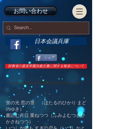
お問い合わせ
日本会議兵庫
シェア
財務省の森友学園決裁文書に関する報道について
© Copyright日本会議兵庫All Rights Reserved.
蛍の光 窓の雪 （ほたるのひかり まど
のゆき）
書読む月日 重ねつつ（ふみよむつきひ
かさねつつ）
いつしか年も すぎの戸を（いつしかと