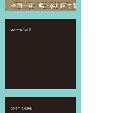
全国一斉・県下各地区で開
催！公開憲法フォーラム
「憲法改正の実現を！」@
摂丹
2017年6月28日
摂丹支部通常総会
2016年10月29日