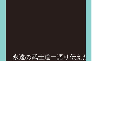
永遠の武士道ー語り伝えた
い日本人の生き方ー
BE inspired
​わたしたちは憲法改正を
目指しています！