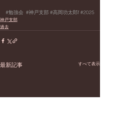
#勉強会
#神戸支部
#高岡功太郎f
#2025
神戸支部
過去
すべて表示
最新記事