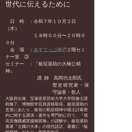
世代に伝えるために
　日　時　：令和７年１０月２日
（木）
　　　　　　１８時００分〜２０時０
０分
　会　場　：
あすてっぷ神戸
２階セミ
ナー室　③
セミナー　：『板垣退助の大楠公精
神』
　　　　　　   講  師　高岡功太郎氏
歴史研究家・保
守論客・歌人
大阪府出身、宝塚造形芸術大学大学院修士課
程修了。博物館学芸員資格取得。板垣退助の
玄孫にあたり、板垣の勤皇精神や薩土討幕密
約に関する講演・著作を専門的に行う。『億
兆安撫國威宣揚御宸翰』の謹解や、板垣退助
遺著『立國の大本』の現代語訳、著書に『板
垣精神』があり、板垣百年忌