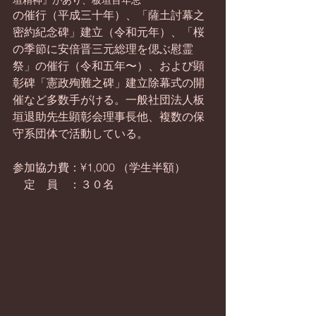
の催行（平成三十年）、「薩土討幕之
密約紀念碑」建立（令和元年）、「桜
の季節に安倍晋三元総理を偲ぶ慰霊
祭」の催行（令和五年〜）、および顕
彰碑「憲政殉難之碑」建立除幕式の開
催など多数手がける。一般社団法人板
垣退助先生顕彰会理事長他、複数の保
守系団体で活動している。
参加協力費：¥1,000 （学生半額）
　定　員　：３０名