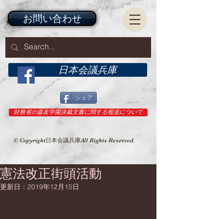
お問い合わせ
日本会議兵庫
シェア
財務省の森友学園決裁文書に関する報道について
© Copyright日本会議兵庫All Rights Reserved.
憲法改正街頭活動
更新日：
2019年12月15日