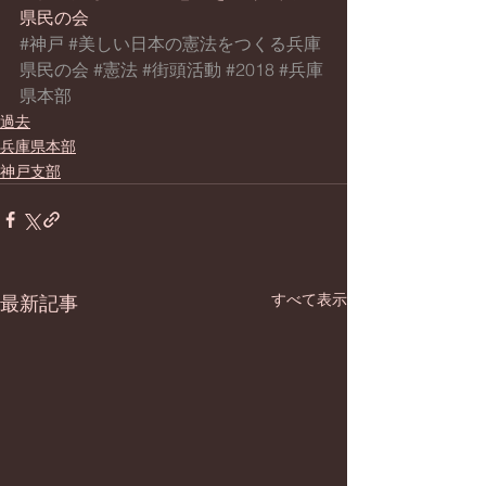
県民の会
#神戸
#美しい日本の憲法をつくる兵庫
県民の会
#憲法
#街頭活動
#2018
#兵庫
県本部
過去
兵庫県本部
神戸支部
すべて表示
最新記事