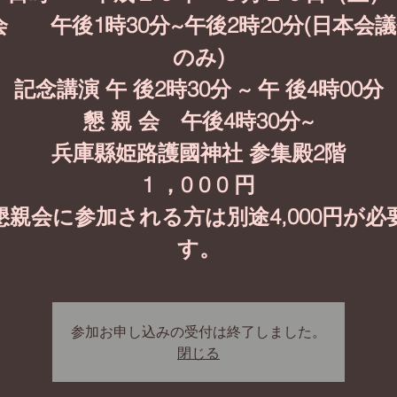
会 午後1時30分~午後2時20分(日本会
のみ)
記念講演 午 後2時30分 ~ 午 後4時00分
懇 親 会 午後4時30分~
兵庫縣姫路護國神社 参集殿2階
1 ，0 0 0 円
懇親会に参加される方は別途4,000円が必
す。
参加お申し込みの受付は終了しました。
閉じる