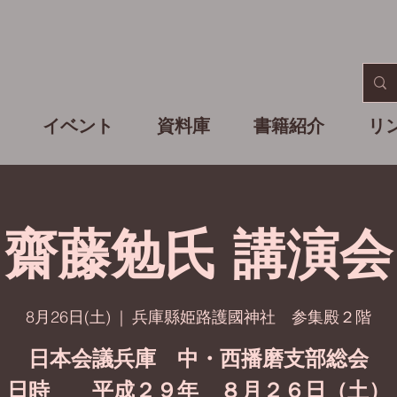
イベント
資料庫
書籍紹介
リ
齋藤勉氏 講演会
8月26日(土)
  |  
兵庫縣姫路護國神社 参集殿２階
日本会議兵庫 中・西播磨支部総会
日時 平成２９年 ８月２６日（土）