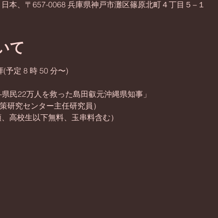
日本、〒657-0068 兵庫県神戸市灘区篠原北町４丁目５−１
いて
定 8 時 50 分〜) 
-県民22万人を救った島田叡元沖縄県知事」 
政策研究センター主任研究員）
半額、高校生以下無料、玉串料含む）