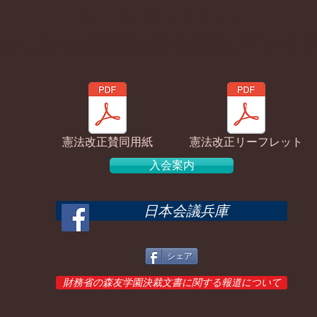
BE inspired
わたしたちは憲法改正を目指していま
憲法改正賛同用紙
憲法改正リーフレット
入会案内
日本会議兵庫
シェア
財務省の森友学園決裁文書に関する報道について