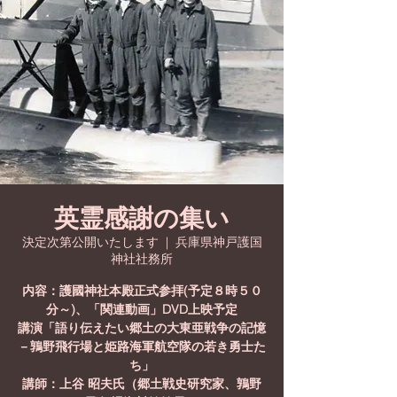
英霊感謝の集い
決定次第公開いたします
  |  
兵庫県神戸護国
神社社務所
内容：護國神社本殿正式参拝(予定８時５０
分～)、「関連動画」DVD上映予定
講演「語り伝えたい郷土の大東亜戦争の記憶
－鶉野飛行場と姫路海軍航空隊の若き勇士た
ち」
講師：上谷 昭夫氏（郷土戦史研究家、鶉野