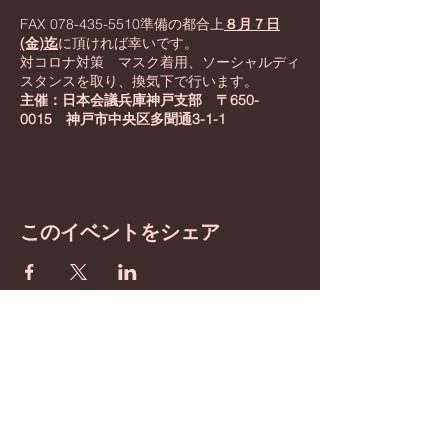
FAX 078-435-5510準備の都合上
８月７日
(金)迄
に頂ければ幸いです。
対コロナ対策 マスク着用、ソーシャルディ
スタンスを取り、換気下で行います。
主催：日本会議兵庫神戸支部 〒650-
0015 神戸市中央区多聞通3-1-1
☏07055082577
付記：同日７時より同神社境内清掃奉仕活動
を行います。時節柄、体調をみられてからご
参加下さい。
清掃道具はご用意いたします。作業着でお越
このイベントをシェア
し下さい。但し、正式参拝にご参列の方は、
男性はネクタイ着用をお願い致します。また
女性には更衣室をご用意いたします。
BE inspired
​わたしたちは憲法改正を
目指しています！