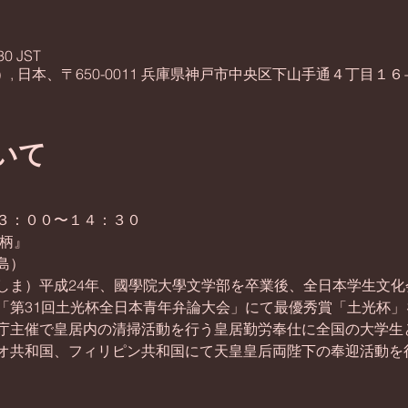
30 JST
 日本、〒650-0011 兵庫県神戸市中央区下山手通４丁目１６
いて
３：００〜１４：３０
国柄』
島）
しま）平成24年、國學院大學文学部を卒業後、全日本学生文化
「第31回土光杯全日本青年弁論大会」にて最優秀賞「土光杯」
庁主催で皇居内の清掃活動を行う皇居勤労奉仕に全国の大学生
オ共和国、フィリピン共和国にて天皇皇后両陛下の奉迎活動を