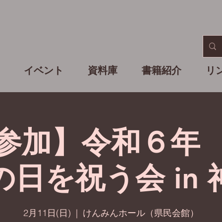
イベント
資料庫
書籍紹介
リ
参加】令和６年
の日を祝う会 in 
2月11日(日)
  |  
けんみんホール（県民会館）