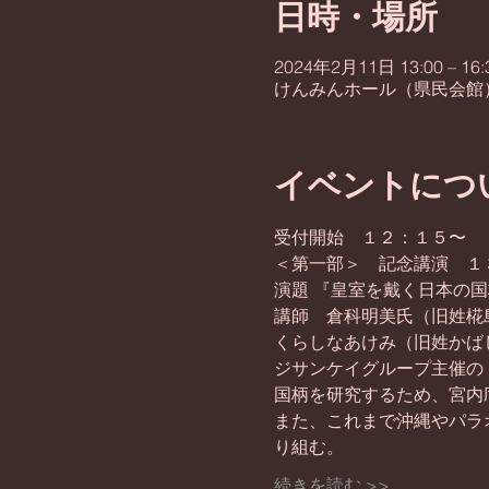
日時・場所
2024年2月11日 13:00 – 16:
けんみんホール（県民会館）,
イベントにつ
受付開始　１２：１５〜
＜第一部＞　記念講演　１
演題 『皇室を戴く日本の
講師　倉科明美氏（旧姓椛
くらしなあけみ（旧姓かば
ジサンケイグループ主催の
国柄を研究するため、宮内
また、これまで沖縄やパラ
り組む。
続きを読む >>