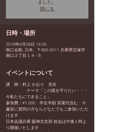
ました。
閉じる
日時・場所
2019年6月08日 14:00
南口会館, 日本、〒665-0011 兵庫県宝塚市
南口２丁目１４−５
イベントについて
講　師：村上 かおり　先生
　　　　　テーマ「この国を守りたい・・・
参加費：¥1,000　学生半額 茶菓代含む　※
趣旨に賛同の方ならどなたでもご参加いただ
日本会議兵庫 阪神北支部 総会は午後１時よ