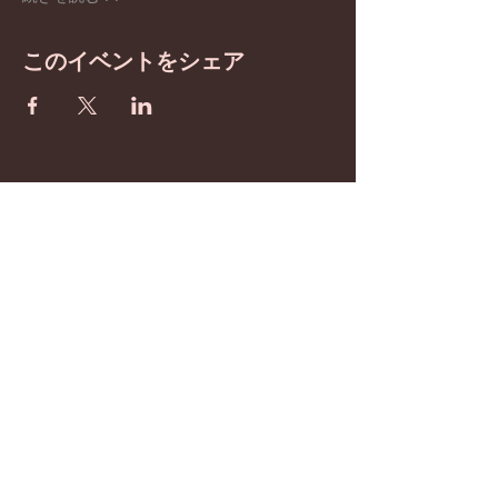
このイベントをシェア
BE inspired
​わたしたちは憲法改正を
目指しています！