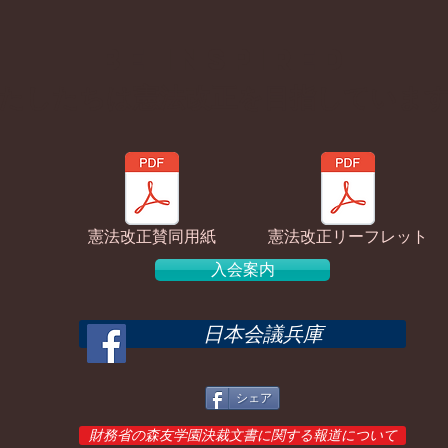
BE inspired
わたしたちは憲法改正を目指していま
憲法改正賛同用紙
憲法改正リーフレット
入会案内
日本会議兵庫
シェア
財務省の森友学園決裁文書に関する報道について