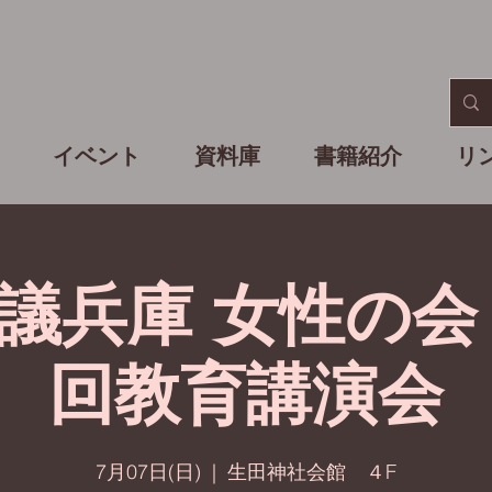
イベント
資料庫
書籍紹介
リ
議兵庫 女性の会
回教育講演会
7月07日(日)
  |  
生田神社会館 ４F