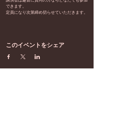
講演会は趣旨に賛同の方ならどなたでも参加
できます。
定員になり次第締め切らせていただきます。
このイベントをシェア
BE inspired
​わたしたちは憲法改正を
目指しています！