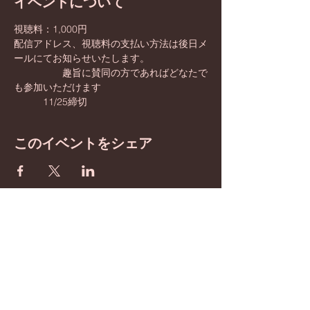
イベントについて
視聴料：1,000円 
配信アドレス、視聴料の支払い方法は後日メ
ールにてお知らせいたします。
　　　　　趣旨に賛同の方であればどなたで
も参加いただけます
　　　11/25締切　
このイベントをシェア
BE inspired
​わたしたちは憲法改正を
目指しています！