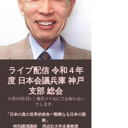
ライブ配信 令和４年
度 日本会議兵庫 神戸
支部 総会
12月04日(日)
  |  
後日メールにてお知らせい
たします。
「日本の真の世界的使命ー類稀なる日本の国
柄」
特別講演講師 同志社大学名誉教授