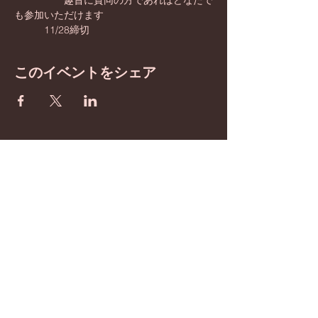
　　　　　趣旨に賛同の方であればどなたで
も参加いただけます
　　　11/28締切　
このイベントをシェア
BE inspired
​わたしたちは憲法改正を
目指しています！