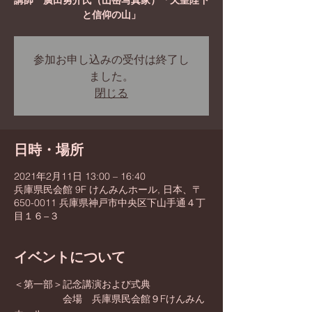
講師 廣田勇介氏（山岳写真家）「天皇陛下
と信仰の山」
参加お申し込みの受付は終了し
ました。
閉じる
日時・場所
2021年2月11日 13:00 – 16:40
兵庫県民会館 9F けんみんホール, 日本、〒
650-0011 兵庫県神戸市中央区下山手通４丁
目１６−３
イベントについて
＜第一部＞記念講演および式典
　　　　　会場　兵庫県民会館９Fけんみん