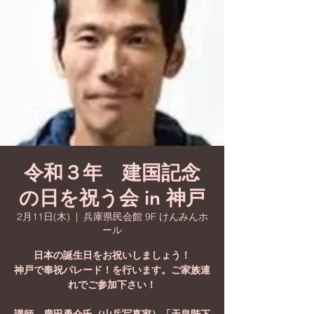
令和３年 建国記念
の日を祝う会 in 神戸
2月11日(木)
  |  
兵庫県民会館 9F けんみんホ
ール
日本の誕生日をお祝いしましょう！
神戸で奉祝パレード！を行います。ご家族連
れでご参加下さい！