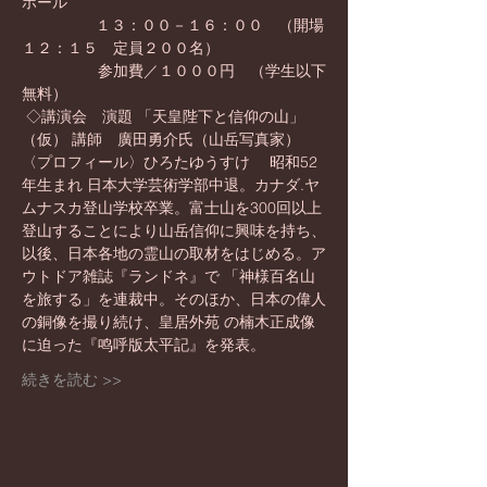
ホール
                 １３：００－１６：００　（開場
１２：１５　定員２００名）
　　　　　参加費／１０００円　（学生以下
無料） 
 ◇講演会　演題 「天皇陛下と信仰の山」
（仮） 講師　廣田勇介氏（山岳写真家）　
〈プロフィール〉ひろたゆうすけ　 昭和52
年生まれ 日本大学芸術学部中退。カナダ.ヤ
ムナスカ登山学校卒業。富士山を300回以上
登山することにより山岳信仰に興味を持ち、
以後、日本各地の霊山の取材をはじめる。ア
ウトドア雑誌『ランドネ』で 「神様百名山
を旅する」を連裁中。そのほか、日本の偉人
の銅像を撮り続け、皇居外苑 の楠木正成像
に迫った『鸣呼版太平記』を発表。
続きを読む >>