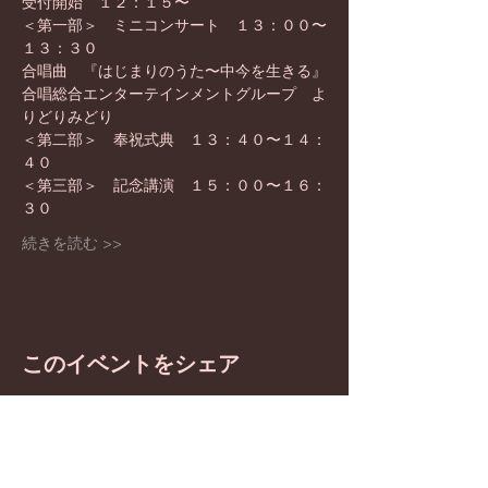
受付開始　１２：１５〜
＜第一部＞　ミニコンサート　１３：００〜
１３：３０
合唱曲　『はじまりのうた〜中今を生きる』
合唱総合エンターテインメントグループ　よ
りどりみどり
＜第二部＞　奉祝式典　１３：４０〜１４：
４０
＜第三部＞　記念講演　１５：００〜１６：
３０
続きを読む >>
このイベントをシェア