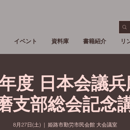
イベント
資料庫
書籍紹介
リ
年度 日本会議兵
磨支部総会記念
8月27日(土)
  |  
姫路市勤労市民会館 大会議室