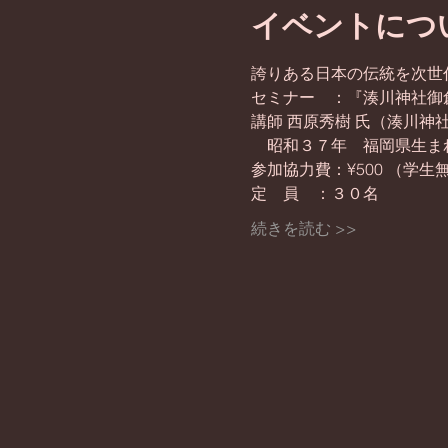
イベントにつ
誇りある日本の伝統を次世
セミナー　：『湊川神社御
講師 西原秀樹 氏（湊川神
　昭和３７年　福岡県生ま
参加協力費：¥500 （学生
定　員　：３０名
続きを読む >>