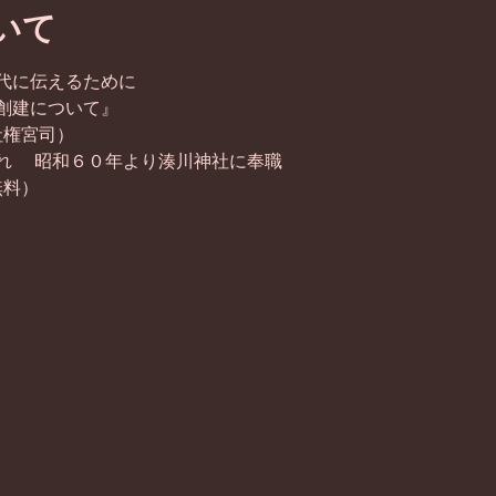
いて
代に伝えるために
創建について』
社権宮司） 　　　　　　　　
れ 　昭和６０年より湊川神社に奉職
無料）